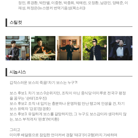
정민,
류경환,
박찬별,
이중현,
박종희,
박예린,
오정환,
남경민,
양해준,
이
재성,
허정은(뉴스앵커 번역기음성(목소리))
스틸컷
시놉시스
갑작스러운 보스의 죽음! 차기 보스는 누구?!
보스 후보1. 차기 보스 0순위지만, 조직이 아닌 중식당 미미루로 전국구 평정
을 꿈꾸는 ‘순태’(조우진)
보스 후보2. 조직 내 입지는 충분하나 운명처럼 만난 탱고에 인생을 건, 차기
보스 유력자 ‘강표’(정경호)
보스 후보3. 유일하게 보스를 갈망하지만, 그 누구도 보스감이라 생각하지 않
는, 보스 부적격자 ‘판호’(박지환)
그리고
미미루 배달원으로 잠입한 언더커버 경찰 ‘태규’(이규형)까지 가세하며