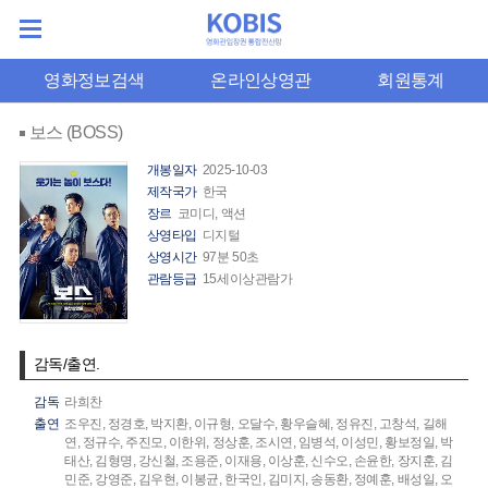
영화정보검색
온라인상영관
회원통계
보스 (BOSS)
개봉일자
2025-10-03
제작국가
한국
장르
코미디, 액션
상영타입
디지털
상영시간
97분 50초
관람등급
15세이상관람가
감독/출연.
감독
라희찬
출연
조우진,
정경호,
박지환,
이규형,
오달수,
황우슬혜,
정유진,
고창석,
길해
연,
정규수,
주진모,
이한위,
정상훈,
조시연,
임병석,
이성민,
황보정일,
박
태산,
김형명,
강신철,
조용준,
이재용,
이상훈,
신수오,
손윤한,
장지훈,
김
민준,
강영준,
김우현,
이봉균,
한국인,
김미지,
송동환,
정예훈,
배성일,
오