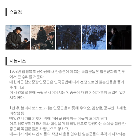
스틸컷
시놉시스
1908년 함경북도 신아산에서 안중근이 이끄는 독립군들은 일본군과의 전투
에서 큰 승리를 거둔다.
대한의군 참모중장 안중근은 만국공법에 따라 전쟁포로인 일본인들을 풀어
주게 되고,
이 사건으로 인해 독립군 사이에서는 안중근에 대한 의심과 함께 균열이 일기
시작한다.
1년 후, 블라디보스토크에는 안중근을 비롯해 우덕순, 김상현, 공부인, 최재형,
이창섭 등
빼앗긴 나라를 되찾기 위해 마음을 함께하는 이들이 모이게 된다.
이토 히로부미가 러시아와 협상을 위해 하얼빈으로 향한다는 소식을 접한 안
중근과 독립군들은 하얼빈으로 향하고,
내부에서 새어 나간 이들의 작전 내용을 입수한 일본군들의 추격이 시작되는