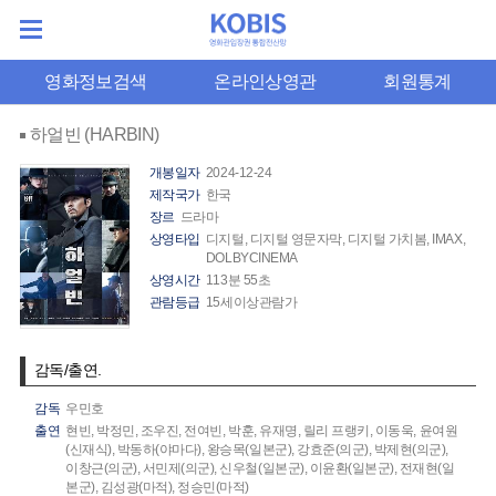
영화정보검색
온라인상영관
회원통계
하얼빈 (HARBIN)
개봉일자
2024-12-24
제작국가
한국
장르
드라마
상영타입
디지털, 디지털 영문자막, 디지털 가치봄, IMAX,
DOLBYCINEMA
상영시간
113분 55초
관람등급
15세이상관람가
감독/출연.
감독
우민호
출연
현빈,
박정민,
조우진,
전여빈,
박훈,
유재명,
릴리 프랭키,
이동욱,
윤여원
(신재식),
박동하(야마다),
왕승목(일본군),
강효준(의군),
박제현(의군),
이창근(의군),
서민제(의군),
신우철(일본군),
이윤환(일본군),
전재현(일
본군),
김성광(마적),
정승민(마적)