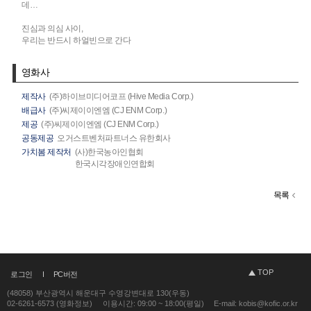
데…
진심과 의심 사이,
우리는 반드시 하얼빈으로 간다
영화사
제작사
(주)하이브미디어코프 (Hive Media Corp.)
배급사
(주)씨제이이엔엠 (CJ ENM Corp.)
제공
(주)씨제이이엔엠 (CJ ENM Corp.)
공동제공
오거스트벤처파트너스 유한회사
가치봄 제작처
(사)한국농아인협회
한국시각장애인연합회
목록
TOP
로그인
PC버전
(48058) 부산광역시 해운대구 수영강변대로 130(우동)
02-6261-6573 (영화정보)
이용시간: 09:00 ~ 18:00(평일)
E-mail: kobis@kofic.or.kr