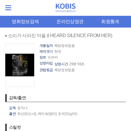
영화정보검색
온라인상영관
회원통계
소리가 사라진 마을 (I HEARD SILENCE FROM HER)
개봉일자
해당정보없음
제작국가
한국
장르
드라마
상영타입
상영시간
29분 59초
관람등급
해당정보없음
감독/출연.
감독
정지나
출연
최선은(소녀),
곽지숙(엄마),
조의진(남자)
스틸컷