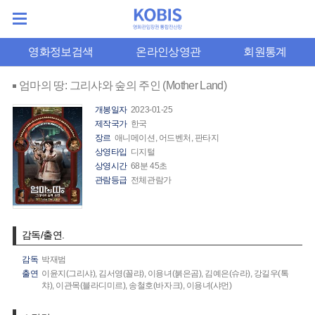
영화정보검색
온라인상영관
회원통계
엄마의 땅: 그리샤와 숲의 주인 (Mother Land)
개봉일자
2023-01-25
제작국가
한국
장르
애니메이션, 어드벤처, 판타지
상영타입
디지털
상영시간
68분 45초
관람등급
전체관람가
감독/출연.
감독
박재범
출연
이윤지(그리샤),
김서영(꼴랴),
이용녀(붉은곰),
김예은(슈라),
강길우(톡
챠),
이관목(블라디미르),
송철호(바자크),
이용녀(샤먼)