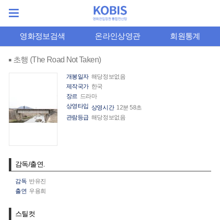
영화정보검색
온라인상영관
회원통계
초행 (The Road Not Taken)
개봉일자
해당정보없음
제작국가
한국
장르
드라마
상영타입
상영시간
12분 58초
관람등급
해당정보없음
감독/출연.
감독
반유진
출연
우용희
스틸컷