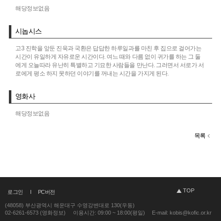
해당정보없음
시놉시스
고3 진학을 앞둔 진욱과 국환은 답답한 하루일과를 마친 후 집으로 걸어가는
시간이 유일하게 자유로운 시간이다. 여느 때와 다름 없이 귀가를 하는 그 둘
에게 오늘따라 유난히 특별하고 기묘한 사람들을 만난다. 그러면서 서로가 서
로에게 평소 하지 못하던 이야기를 꺼내는 시간을 가지게 된다.
영화사
해당정보없음
목록
TOP
로그인
PC버전
(48058) 부산광역시 해운대구 수영강변대로 130(우동)
02-6261-6573 (영화정보)
이용시간: 09:00 ~ 18:00(평일)
E-mail: kobis@kofic.or.kr