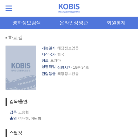
영화정보검색
온라인상영관
회원통계
하교길
개봉일자
해당정보없음
제작국가
한국
장르
드라마
상영타입
상영시간
18분 34초
관람등급
해당정보없음
감독/출연.
감독
고승현
출연
여대현,
이원희
스틸컷