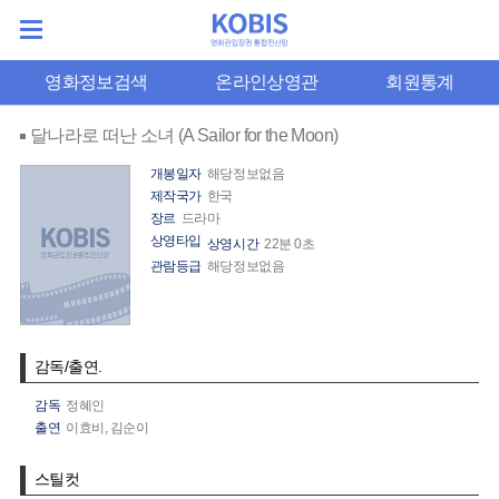
영화정보검색
온라인상영관
회원통계
달나라로 떠난 소녀 (A Sailor for the Moon)
개봉일자
해당정보없음
제작국가
한국
장르
드라마
상영타입
상영시간
22분 0초
관람등급
해당정보없음
감독/출연.
감독
정혜인
출연
이효비,
김순이
스틸컷