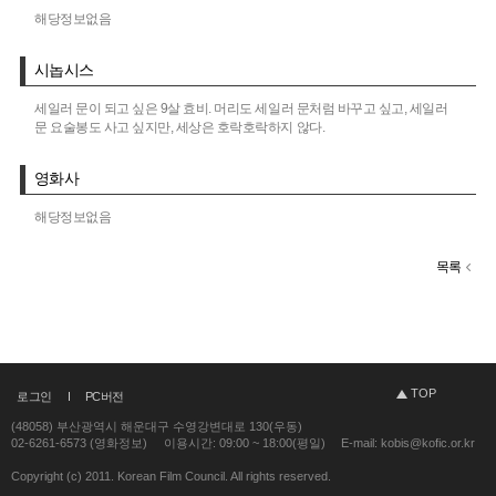
해당정보없음
시놉시스
세일러 문이 되고 싶은 9살 효비. 머리도 세일러 문처럼 바꾸고 싶고, 세일러
문 요술봉도 사고 싶지만, 세상은 호락호락하지 않다.
영화사
해당정보없음
목록
TOP
로그인
PC버전
(48058) 부산광역시 해운대구 수영강변대로 130(우동)
02-6261-6573 (영화정보)
이용시간: 09:00 ~ 18:00(평일)
E-mail: kobis@kofic.or.kr
Copyright (c) 2011. Korean Film Council. All rights reserved.