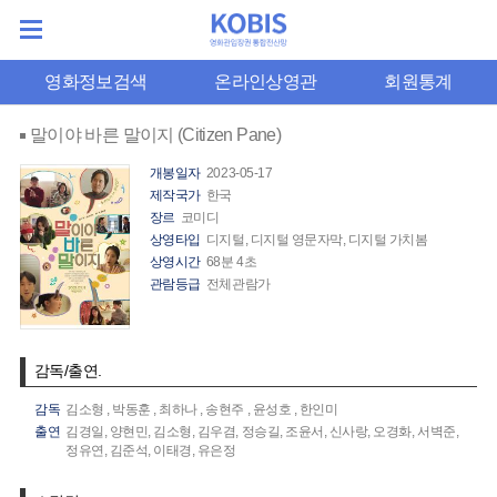
영화정보검색
온라인상영관
회원통계
말이야 바른 말이지 (Citizen Pane)
개봉일자
2023-05-17
제작국가
한국
장르
코미디
상영타입
디지털, 디지털 영문자막, 디지털 가치봄
상영시간
68분 4초
관람등급
전체관람가
감독/출연.
감독
김소형
,
박동훈
,
최하나
,
송현주
,
윤성호
,
한인미
출연
김경일,
양현민,
김소형,
김우겸,
정승길,
조윤서,
신사랑,
오경화,
서벽준,
정유연,
김준석,
이태경,
유은정