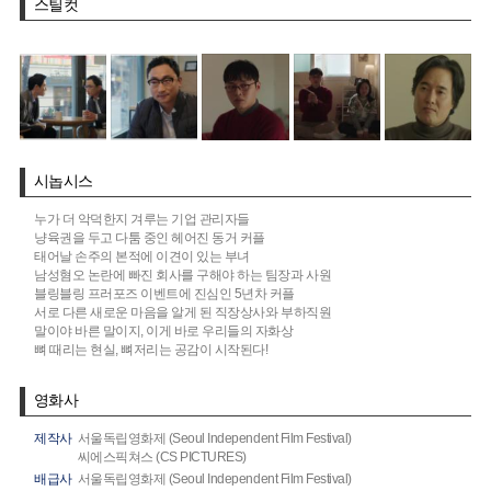
스틸컷
시놉시스
누가 더 악덕한지 겨루는 기업 관리자들
냥육권을 두고 다툼 중인 헤어진 동거 커플
태어날 손주의 본적에 이견이 있는 부녀
남성혐오 논란에 빠진 회사를 구해야 하는 팀장과 사원
블링블링 프러포즈 이벤트에 진심인 5년차 커플
서로 다른 새로운 마음을 알게 된 직장상사와 부하직원
말이야 바른 말이지, 이게 바로 우리들의 자화상
뼈 때리는 현실, 뼈저리는 공감이 시작된다!
영화사
제작사
서울독립영화제 (Seoul Independent Film Festival)
씨에스픽쳐스 (CS PICTURES)
배급사
서울독립영화제 (Seoul Independent Film Festival)