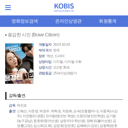
영화정보검색
온라인상영관
회원통계
용감한 시민 (Brave Citizen)
개봉일자
2023-10-25
제작국가
한국
장르
액션, 드라마
상영타입
디지털, 디지털 수화
상영시간
112분 30초
관람등급
15세이상관람가
감독/출연.
감독
박진표
출연
신혜선,
이준영,
박정우,
박혁권,
차청화,
손숙(진형할머니),
이중옥(서상
우),
이찬형(이권중),
민아람(병진반 학생),
오동진(병진반학생),
김기범
(농구공남),
동효희(영어선생),
남정우(수학선생),
장혜조(불어선생),
김
경룡(교장),
김소희(도희),
김정호(양은호),
김혜화(수강모),
김동혁(변호