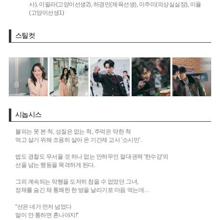
사),
이필라(고양이선생2),
하경민(체육선생),
이주미(의상실실장),
이율
(고양이선생1)
스틸컷
시놉시스
불의는 못 본 척, 성질은 없는 척, 주먹은 약한 척
먹고 살기 위해 조용히 살아 온 기간제 교사 '소시민’.
법도 경찰도 무서울 것 하나 없는 안하무인 절대권력 '한수강'의
선을 넘는 행동을 목격하게 된다.
그의 계속되는 악행을 도저히 참을 수 없었던 그녀,
정체를 숨긴 채 통쾌한 한 방을 날리기로 마음 먹는데…
"선은 네가 먼저 넘었다
말이 안 통하면 혼나야지!"