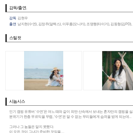
감독/출연.
감독
김현우
출연
남지현(수연),
김정주(알렉스),
이푸름(모니카),
조명행(타이거),
김동형(김PD),
스틸컷
시놉시스
인기 캠핑 유튜버 ‘수연’은 여느 때와 같이 외딴 산속에서 보내는 혼자만의 캠핑을 
분위기가 한층 무르익을 무렵, ‘수연’은 알 수 없는 무리들에게 습격을 받게 되는데...
그러나 그 놈들은 알지 못했다.
이 모든 것이 그녀가 준비한 것임을…