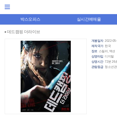
박스오피스
실시간예매율
데드캠핑 더라이브
개봉일자
2022-05
제작국가
한국
장르
스릴러, 액션
상영타입
디지털
상영시간
72분 26
관람등급
청소년관