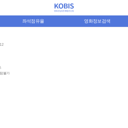
좌석점유율
영화정보검색
-12
초
람불가