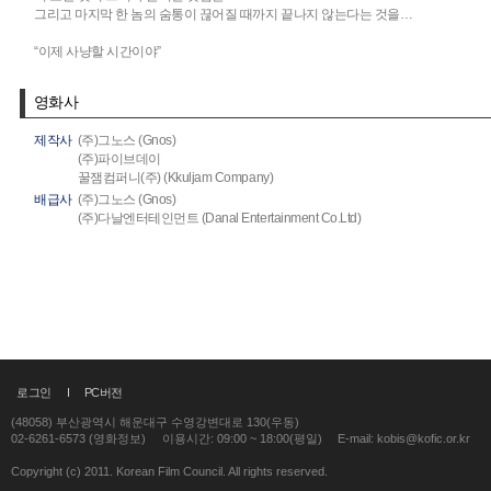
그리고 마지막 한 놈의 숨통이 끊어질 때까지 끝나지 않는다는 것을…
“이제 사냥할 시간이야”
영화사
제작사
(주)그노스 (Gnos)
(주)파이브데이
꿀잼컴퍼니(주) (Kkuljam Company)
배급사
(주)그노스 (Gnos)
(주)다날엔터테인먼트 (Danal Entertainment Co.Ltd)
로그인
PC버전
(48058) 부산광역시 해운대구 수영강변대로 130(우동)
02-6261-6573 (영화정보)
이용시간: 09:00 ~ 18:00(평일)
E-mail: kobis@kofic.or.kr
Copyright (c) 2011. Korean Film Council. All rights reserved.