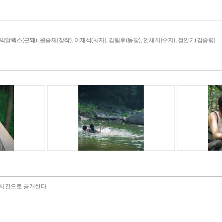
빅알렉스(근돼),
원승재(장작),
이재석(사자),
김림후(몽땅),
안채희(수지),
정인기(김중령)
실시간으로 공개한다.