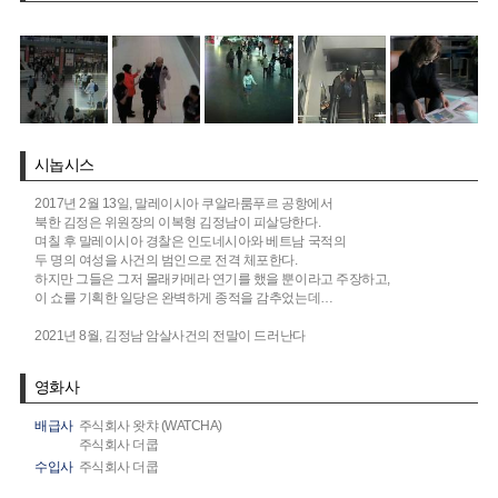
시놉시스
2017년 2월 13일, 말레이시아 쿠알라룸푸르 공항에서
북한 김정은 위원장의 이복형 김정남이 피살당한다.
며칠 후 말레이시아 경찰은 인도네시아와 베트남 국적의
두 명의 여성을 사건의 범인으로 전격 체포한다.
하지만 그들은 그저 몰래카메라 연기를 했을 뿐이라고 주장하고,
이 쇼를 기획한 일당은 완벽하게 종적을 감추었는데…
2021년 8월, 김정남 암살사건의 전말이 드러난다
영화사
배급사
주식회사 왓챠 (WATCHA)
주식회사 더쿱
수입사
주식회사 더쿱