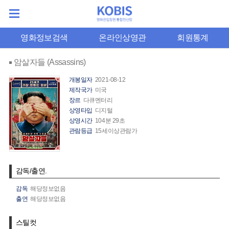
영화정보검색
온라인상영관
회원통계
암살자들 (Assassins)
개봉일자
2021-08-12
제작국가
미국
장르
다큐멘터리
상영타입
디지털
상영시간
104분 29초
관람등급
15세이상관람가
감독/출연.
감독
해당정보없음
출연
해당정보없음
스틸컷