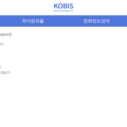
좌석점유율
영화정보검색
seon!)
-13
초
상관람가