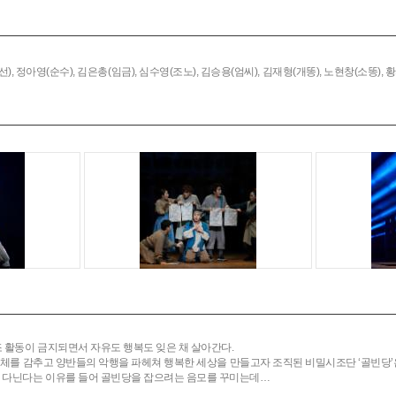
),
정아영(순수),
김은총(임금),
심수영(조노),
김승용(엄씨),
김재형(개똥),
노현창(소똥),
황
 활동이 금지되면서 자유도 행복도 잊은 채 살아간다.
 정체를 감추고 양반들의 악행을 파헤쳐 행복한 세상을 만들고자 조직된 비밀시조단 ‘골빈당
고 다닌다는 이유를 들어 골빈당을 잡으려는 음모를 꾸미는데…