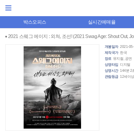
박스오피스
실시간예매율
2021 스웨그 에이지 : 외쳐, 조선! (2021 Swag Age: Shout Out, Jo
개봉일자
2021-05
제작국가
한국
장르
뮤지컬, 공연
상영타입
디지털
상영시간
144분 2
관람등급
12세이