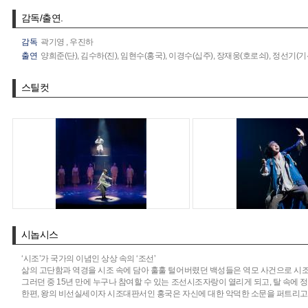
감독/출연.
감독
곽기영
,
우진하
출연
양희준(단),
김수하(진),
임현수(홍국),
이경수(십주),
장재웅(호로쇠),
정선기(기선
스틸컷
시놉시스
‘시조’가 국가의 이념인 상상 속의 ‘조선’
삶의 고단함과 역경을 시조 속에 담아 훌훌 털어버렸던 백성들은 역모 사건으로 시조
그러던 중 15년 만에 누구나 참여할 수 있는 조선시조자랑이 열리게 되고, 탈 속에
한편, 왕의 비선실세이자 시조대판서인 홍국은 자신에 대한 악덕한 소문을 퍼트리