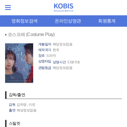
영화정보검색
온라인상영관
회원통계
코스프레 (Costume Play)
개봉일자
해당정보없음
제작국가
한국
장르
드라마
상영타입
상영시간
11분 0초
관람등급
해당정보없음
감독/출연.
감독
김하영
,
이린
출연
해당정보없음
스틸컷