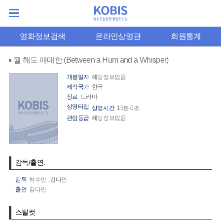
영화정보검색
온라인상영관
회원통계
뭘 해도 애매한 (Between a Hum and a Whisper)
개봉일자
해당정보없음
제작국가
한국
장르
드라마
상영타입
상영시간
15분 0초
관람등급
해당정보없음
감독/출연.
감독
하수민
,
김다인
출연
김다인
스틸컷