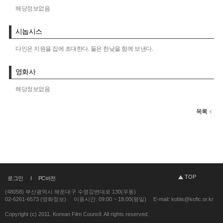
해당정보없음
시놉시스
다인은 지원을 집에 초대한다. 둘은 한낮을 함께 보낸다.
영화사
해당정보없음
목록
TOP
로그인
PC버전
(48058) 부산광역시 해운대구 수영강변대로 130(우동)
02-6261-6573 (영화정보)
이용시간: 09:00 ~ 18:00(평일)
E-mail: kobis@kofic.or.kr
Copyright (c) 2011. Korean Film Council. All rights reserved.