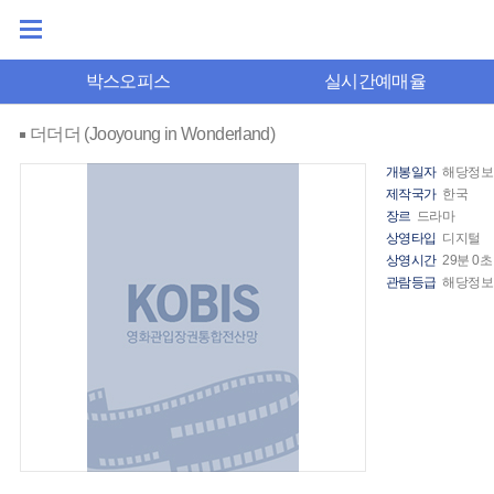
박스오피스
실시간예매율
더더더 (Jooyoung in Wonderland)
개봉일자
해당정보
제작국가
한국
장르
드라마
상영타입
디지털
상영시간
29분 0초
관람등급
해당정보