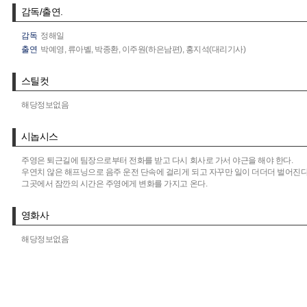
감독/출연.
감독
정해일
출연
박예영,
류아벨,
박종환,
이주원(하은남편),
홍지석(대리기사)
스틸컷
해당정보없음
시놉시스
주영은 퇴근길에 팀장으로부터 전화를 받고 다시 회사로 가서 야근을 해야 한다.
우연치 않은 해프닝으로 음주 운전 단속에 걸리게 되고 자꾸만 일이 더더더 벌어진다
그곳에서 잠깐의 시간은 주영에게 변화를 가지고 온다.
영화사
해당정보없음