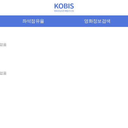
좌석점유율
영화정보검색
없음
없음