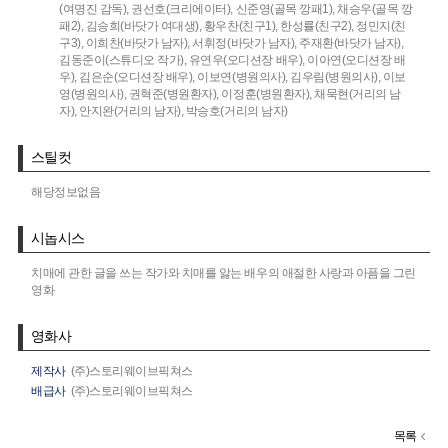
(여명진 감독),
권선호(크리에이터),
신준영(골목 깡패1),
채승우(골목 깡
패2),
김승희(바닷가 여대생),
황우찬(친구1),
한성률(친구2),
정민지(친
구3),
이희찬(바닷가 남자),
서휘정(바닷가 남자),
주재환(바닷가 남자),
김동준이(스튜디오 작가),
유연우(오디션장 배우),
이아연(오디션장 배
우),
김은순(오디션장 배우),
이보연(병원의사),
김우림(병원의사),
이보
영(병원의사),
권혁준(병원환자),
이정훈(병원환자),
채묵현(거리의 남
자),
안지완(거리의 남자),
박승호(거리의 남자)
스틸컷
해당정보없음
시놉시스
치매에 관한 글을 쓰는 작가와 치매를 앓는 배우의 애절한 사랑과 아픔을 그린
영화
영화사
제작사
(주)스토리웨이브픽쳐스
배급사
(주)스토리웨이브픽쳐스
목록