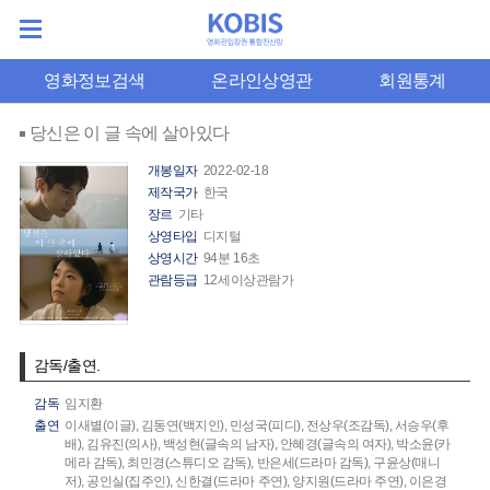
영화정보검색
온라인상영관
회원통계
당신은 이 글 속에 살아있다
개봉일자
2022-02-18
제작국가
한국
장르
기타
상영타입
디지털
상영시간
94분 16초
관람등급
12세이상관람가
감독/출연.
감독
임지환
출연
이새별(이글),
김동연(백지인),
민성국(피디),
전상우(조감독),
서승우(후
배),
김유진(의사),
백성현(글속의 남자),
안혜경(글속의 여자),
박소윤(카
메라 감독),
최민경(스튜디오 감독),
반은세(드라마 감독),
구윤상(매니
저),
공인실(집주인),
신한결(드라마 주연),
양지원(드라마 주연),
이은경