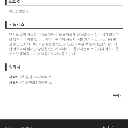
스틸컷
해당정보없음
시놉시스
유서도 없이 자살한 아내로 인해 삶을 돌아보게 된 정훈은 생전 아내가 갈망하
던 행복의 의미를 찾아 그녀와의 추억이 깃든 바다를 찾게 되고, 그곳에서 횟
집 주인 건희와 그녀의 딸 유정을 만난다. 남편과 이혼 후 딸과 힘겹게 살아가
던 건희와의 짧지만 강렬한 인연이 이어지고, 돌아가는 버스 안에서 건희가 준
소소한 행복을 느끼며 처음으로 미소를 짓는다.
영화사
제작사
(주)영진크리에이티브
배급사
(주)영진크리에이티브
목록
TOP