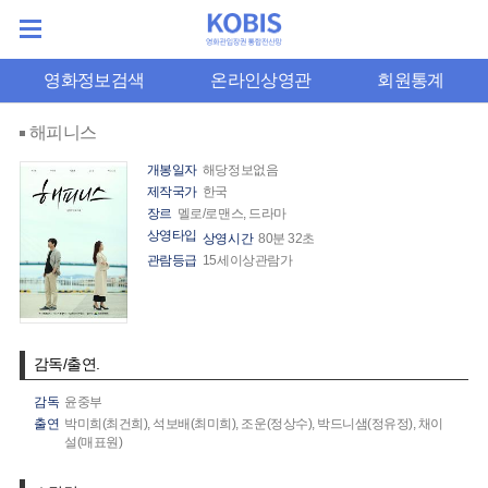
영화정보검색
온라인상영관
회원통계
해피니스
개봉일자
해당정보없음
제작국가
한국
장르
멜로/로맨스, 드라마
상영타입
상영시간
80분 32초
관람등급
15세이상관람가
감독/출연.
감독
윤중부
출연
박미희(최건희),
석보배(최미희),
조운(정상수),
박드니샘(정유정),
채이
설(매표원)