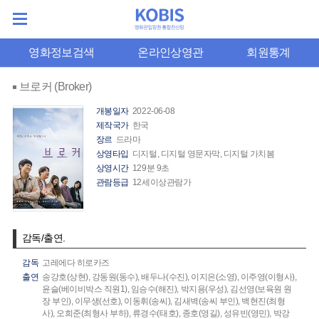
영화정보검색
온라인상영관
회원통계
브로커 (Broker)
개봉일자
2022-06-08
제작국가
한국
장르
드라마
상영타입
디지털, 디지털 영문자막, 디지털 가치봄
상영시간
129분 9초
관람등급
12세이상관람가
감독/출연.
감독
고레에다 히로카즈
출연
송강호(상현),
강동원(동수),
배두나(수진),
이지은(소영),
이주영(이형사),
윤슬(베이비박스 직원1),
임승수(해진),
박지용(우성),
김선영(보육원 원
장 부인),
이무생(선호),
이동휘(송씨),
김새벽(송씨 부인),
백현진(최형
사),
오희준(최형사 부하),
류경수(태호),
종호(영길),
성유빈(영민),
박강