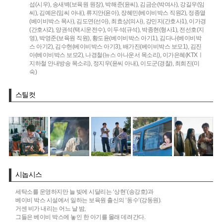
섭(시우),
송새벽(보육원 원장),
박해준(윤씨),
김금순(박여사),
강길우(임
씨),
김예은(임씨 아내),
류지안(윤아),
장혜민(베이비박스 직원2),
정종열
(베이비박스 목사),
김도연(선아),
최효상(의사),
강민지(간호사1),
이가경
(간호사2),
양권석(택시운전수),
이두석(규석),
박종현(형사1),
전선호(지
영),
박영준(보육원 직원),
황도윤(베이비박스 아기1),
김다나(베이비박
스 아기2),
김수현(베이비박스 아기3),
배가진(베이비박스 보모1),
김진
아(베이비박스 보모2),
나경철(뉴스 아나운서 목소리),
이가은혜(KTXㅣ
지하철 안내방송 목소리),
정지우(윤씨 아내),
이도군(경찰),
최희진(미
숙)
스틸컷
시놉시스
세탁소를 운영하지만 늘 빚에 시달리는 ‘상현’(송강호)과
베이비 박스 시설에서 일하는 보육원 출신의 ‘동수’(강동원).
거센 비가 내리는 어느 날 밤,
그들은 베이비 박스에 놓인 한 아기를 몰래 데려간다.