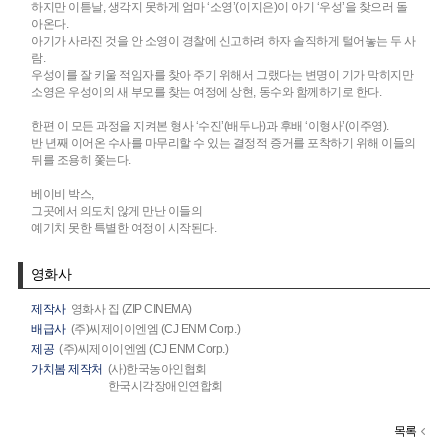
하지만 이튿날, 생각지 못하게 엄마 ‘소영’(이지은)이 아기 ‘우성’을 찾으러 돌
아온다.
아기가 사라진 것을 안 소영이 경찰에 신고하려 하자 솔직하게 털어놓는 두 사
람.
우성이를 잘 키울 적임자를 찾아 주기 위해서 그랬다는 변명이 기가 막히지만
소영은 우성이의 새 부모를 찾는 여정에 상현, 동수와 함께하기로 한다.
한편 이 모든 과정을 지켜본 형사 ‘수진’(배두나)과 후배 ‘이형사’(이주영).
반 년째 이어온 수사를 마무리할 수 있는 결정적 증거를 포착하기 위해 이들의
뒤를 조용히 쫓는다.
베이비 박스,
그곳에서 의도치 않게 만난 이들의
예기치 못한 특별한 여정이 시작된다.
영화사
제작사
영화사 집 (ZIP CINEMA)
배급사
(주)씨제이이엔엠 (CJ ENM Corp.)
제공
(주)씨제이이엔엠 (CJ ENM Corp.)
가치봄 제작처
(사)한국농아인협회
한국시각장애인연합회
목록