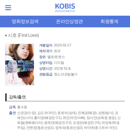
영화정보검색
온라인상영관
회원통계
시호 (First Love)
개봉일자
2020-02-27
제작국가
한국
장르
멜로/로맨스
상영타입
디지털
상영시간
102분 51초
관람등급
청소년관람불가
감독/출연.
감독
홍수동
출연
신은경(수정),
김도우(우민),
윤희석(성재),
진혜경(혜경),
성현(범식),
표
예진(시아),
황미영(혜경친구1),
최민(우민아빠),
정서인(보육원 원장),
신
희철(호빠웨이터),
윤채연(혜경친구2),
조영란(혜경친구3),
박정욱(학생
주임),
안현정(동료선생1),
정재숙(동료선생2),
박미애(호스트바 여인),