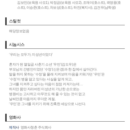
김보민(보육원 사모1),
박정금(보육원 사모2),
조재이(호스트),
곽영웅(호
스트),
이승준(호스트),
차보성(호스트),
하진(복지사),
김건우(남학생)
스틸컷
해당정보없음
시놉시스
‘우리는 모두가, 미성년이었다’
혼자가 된 열일곱 사춘기 소년 ‘우민’(김도우)은
부모님의 간병인이었던 ‘수정’(신은경)과 한 집에서 살아간다.
말을 하지 못하는 ‘수정’을 몰래 지켜보며 마음을 키워가던 ‘우민’은
‘수정’이 병을 앓고 있다는 사실을 알게 되고,
그녀를 지켜주고 싶다는 마음이 점점 커져가는데…
하지만 몸만 자라버린 미성년의 가난한 손으로는
병원비는 고사하고 아무것도 해 줄 수 있는 것이 없고
날씨만큼 마음까지 무더운 계절,
‘우민’은 그녀를 지키기 위해 잔혹한 세상으로 나선다.
영화사
제작사
영화사청춘 주식회사