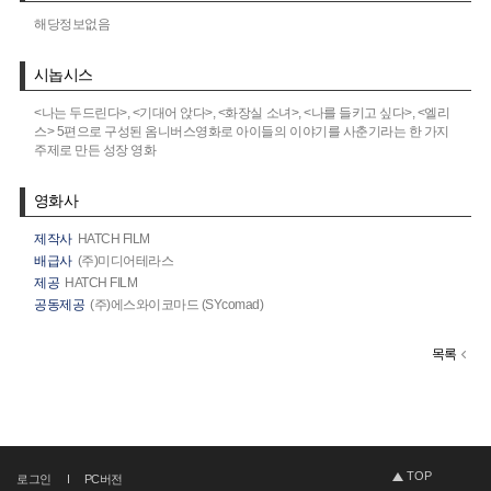
해당정보없음
시놉시스
<나는 두드린다>, <기대어 앉다>, <화장실 소녀>, <나를 들키고 싶다>, <엘리
스> 5편으로 구성된 옴니버스영화로 아이들의 이야기를 사춘기라는 한 가지
주제로 만든 성장 영화
영화사
제작사
HATCH FILM
배급사
(주)미디어테라스
제공
HATCH FILM
공동제공
(주)에스와이코마드 (SYcomad)
목록
TOP
로그인
PC버전