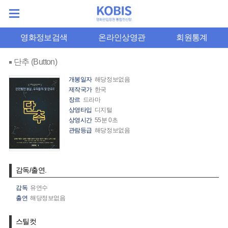
영화정보검색
온라인상영관
회원통계
단추 (Button)
개봉일자
해당정보없음
제작국가
한국
장르
드라마
상영타입
디지털
상영시간
55분 0초
관람등급
해당정보없음
감독/출연.
감독
유연수
출연
해당정보없음
스틸컷