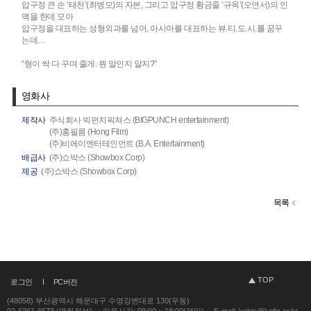
압구정 큰 손 ‘태천’(최병모)의 자본, 그리고 압구정 황금줄 ‘규옥’(오연서)의 인
맥을 한데 모아
압구정을 대표하는 성형외과를 넘어, 아시아를 대표하는 뷰.티.도.시.를 꿈꾸
는데…
“형이 싹 다 꾸며 줄게. 뭔 말인지 알지?”
영화사
제작사
주식회사 빅펀치픽쳐스 (BIGPUNCH entertainment)
(주)홍필름 (Hong Film)
(주)비에이엔터테인먼트 (B.A. Entertainment)
배급사
(주)쇼박스 (Showbox Corp)
제공
(주)쇼박스 (Showbox Corp)
목록
TOP
로그인
PC버전
(48058) 부산광역시 해운대구 수영강변대로 130(우동)