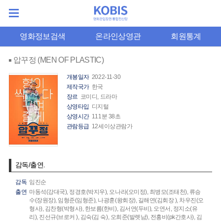
영화정보검색
온라인상영관
회원통계
압꾸정 (MEN OF PLASTIC)
개봉일자
2022-11-30
제작국가
한국
장르
코미디, 드라마
상영타입
디지털
상영시간
111분 38초
관람등급
12세이상관람가
감독/출연.
감독
임진순
출연
마동석(강대국),
정경호(박지우),
오나라(오미정),
최병모(조태천),
류승
수(장원장),
임형준(임형준),
나광훈(왕회장),
길해연(김회장 ),
차우진(오
형사),
김찬형(박형사),
한보름(한비),
김서연(두비),
오연서,
정지소(유
리),
진선규(브로커 ),
김숙(김 숙),
오희준(발렛남),
전홍비(pk간호사),
김