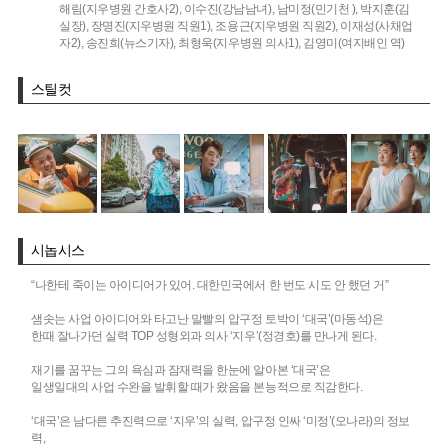
해림(지우병원 간호사2),
이수진(강남남녀),
남미정(민기천 ),
박지훈(김
실장),
장명진(지우병원 직원1),
조용근(지우병원 직원2),
이재성(사채업
자2),
송진희(뉴스기자),
최형욱(지우병원 의사1),
김영미(여지배인 역)
스틸컷
시놉시스
“나한테 죽이는 아이디어가 있어. 대한민국에서 한 번도 시도 안 했던 거”
샘솟는 사업 아이디어와 타고난 말빨의 압구정 토박이 ‘대국’(마동석)은
한때 잘나가던 실력 TOP 성형외과 의사 ‘지우’(정경호)를 만나게 된다.
재기를 꿈꾸는 그의 욕심과 잠재력을 한눈에 알아본 ‘대국’은
일생일대의 사업 수완을 발휘할 때가 왔음을 본능적으로 직감한다.
‘대국’은 남다른 추진력으로 ‘지우’의 실력, 압구정 인싸 ‘미정’(오나라)의 정보
력,