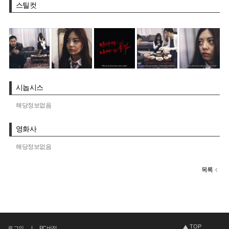
스틸컷
시놉시스
해당정보없음
영화사
해당정보없음
목록
TOP
로그인
PC버전