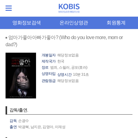
영화정보검색
온라인상영관
회원통계
엄마가좋아아빠가좋아? (Who do you love more, mom or
dad?)
개봉일자
해당정보없음
제작국가
한국
장르
범죄, 스릴러, 공포(호러)
상영타입
상영시간
10분 31초
관람등급
해당정보없음
감독/출연.
감독
손광수
출연
박광복,
남지은,
김영아,
이재성