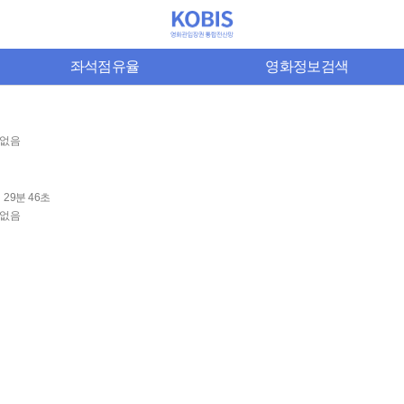
좌석점유율
영화정보검색
없음
29분 46초
없음