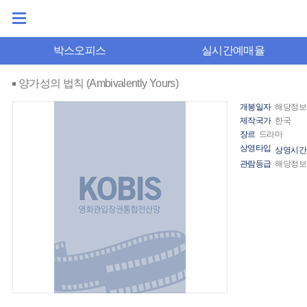
박스오피스
실시간예매율
양가성의 법칙 (Ambivalently Yours)
개봉일자
해당정보
제작국가
한국
장르
드라마
상영타입
상영시간
관람등급
해당정보