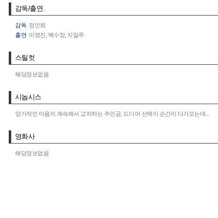
감독/출연.
감독
정인희
출연
이영진,
백수장,
지일주
스틸컷
해당정보없음
시놉시스
양가적인 마음이 계속해서 교차하는 주인공, 드디어 선택이 순간이 다가오는데...
영화사
해당정보없음