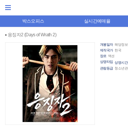
박스오피스
실시간예매율
응징자2 (Days of Wrath 2)
개봉일자
해당정보
제작국가
한국
장르
액션
상영타입
상영시간
관람등급
청소년관