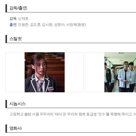
감독/출연.
감독
신재호
출연
안용준,
김도훈,
김시원,
성현아,
서정욱(동원)
스틸컷
시놉시스
고등학교 불량 서클 우두머리 ‘태식’은 무리와 함께 동급생 ‘민수’를 폭행해 죽이고,
영화사