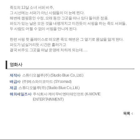
죽도의 12살 소녀 서퍼 비주,
그 시선에는 서퍼가 아닌 사람들이 더 눈에 띈다.
해변에 캠핑중인 수정, 오래 동안 그곳을 떠나 있다 돌아온 정용.
파도가 있는 날은 모든 것을 내팽개치고 미친듯이 서핑을 하는 죽도 서퍼들,
두 사람도 어쩔 수 없이 서핑을 만나게 된다.
한편 서핑 핫 플레이스로 떠오른 죽도 해변은 그 열기로 몸살을 앓게 된다.
파도가 넘실거리듯 시간은 흘러가고
결국 비주도 그곳을 떠날 운명에 처하게 되는데….
영화사
제작사
스튜디오블루(주) (Studio Blue Co,.Ltd.)
배급사
(주)에스와이코마드 (SYcomad)
제공
스튜디오블루(주) (Studio Blue Co,.Ltd.)
해외세일즈사
주식회사 케이무비엔터테인먼트 (K-MOVIE
ENTERTAINMENT)
목록