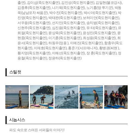
출연),
김이섭(죽도현지출연),
김인성(죽도현지출연),
김일현(블코강사),
김종후(죽도현지출연),
나기욱(죽도현지출연),
노기홍(땅 투기꾼),
박동
욱(남남포차 싸움꾼),
박수진(죽도현지출연),
박시아(죽도현지출연),
박
진영(죽도현지출연),
박태완(죽도현지출연),
보허미안(죽도현지출연),
서우용(죽도현지출연),
선지민(죽도현지출연),
송치범(죽도현지출연),
신현주(죽도현지출연),
심진용(죽도현지출연),
유 타(죽도현지출연),
유
희절(죽도현지출연),
윤상욱(죽도현지출연),
윤성진(죽도현지출연),
윤
현중(죽도현지출연),
이기훈(죽도현지출연),
최성용(죽도현지출연),
최
윤서(죽도현지출연),
하동우(정용 ),
이예진(죽도현지출연),
함충우(죽도
현지출연),
이재호(죽도현지출연),
홍준기(서프매니저),
황병권(씨맨 ),
황지영(죽도현지출연),
이해선(죽도현지출연),
장 훈(죽도현지출연),
정
용철(죽도현지출연),
정윤하(죽도현지출연)
스틸컷
시놉시스
파도 속으로 스며든 서퍼들의 이야기!