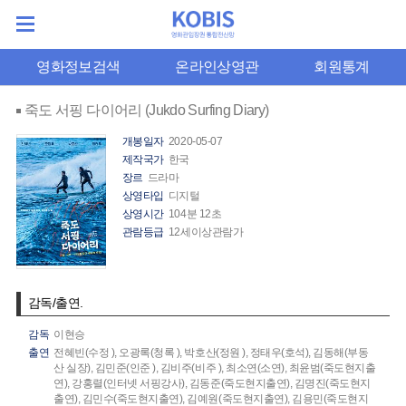
영화정보검색
온라인상영관
회원통계
죽도 서핑 다이어리 (Jukdo Surfing Diary)
개봉일자
2020-05-07
제작국가
한국
장르
드라마
상영타입
디지털
상영시간
104분 12초
관람등급
12세이상관람가
감독/출연.
감독
이현승
출연
전혜빈(수정 ),
오광록(청록 ),
박호산(정원 ),
정태우(호석),
김동해(부동
산 실장),
김민준(인준 ),
김비주(비주 ),
최소연(소연),
최윤범(죽도현지출
연),
강홍렬(인터넷 서핑강사),
김동준(죽도현지출연),
김명진(죽도현지
출연),
김민수(죽도현지출연),
김예원(죽도현지출연),
김용민(죽도현지