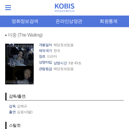
영화정보검색
온라인상영관
회원통계
마중 (The Waiting)
개봉일자
해당정보없음
제작국가
한국
장르
드라마
상영타입
상영시간
3분 43초
관람등급
해당정보없음
감독/출연.
감독
김택규
출연
김윤서(딸)
스틸컷