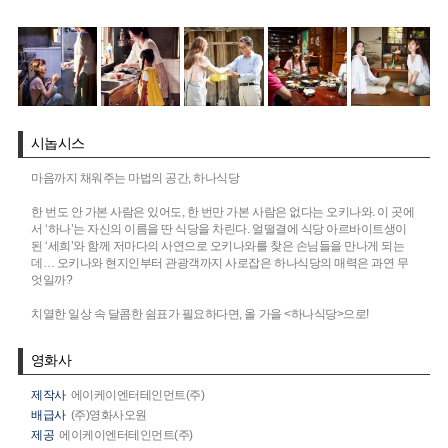
시놉시스
마음까지 채워주는 마법의 공간, 하나식당
한 번도 안 가본 사람은 있어도, 한 번만 가본 사람은 없다는 오키나와. 이 곳에
서 ‘하나’는 자신의 이름을 딴 식당을 차린다. 얼떨결에 식당 아르바이트생이
된 ‘세희’와 함께 저마다의 사연으로 오키나와를 찾은 손님들을 만나게 되는
데… 오키나와 현지인부터 관광객까지 사로잡은 하나식당의 매력은 과연 무
엇일까?
치열한 일상 속 달콤한 쉼표가 필요하다면, 올 가을 <하나식당>으로!
영화사
제작사
에이케이엔터테인먼트(주)
배급사
(주)영화사오원
제공
에이케이엔터테인먼트(주)