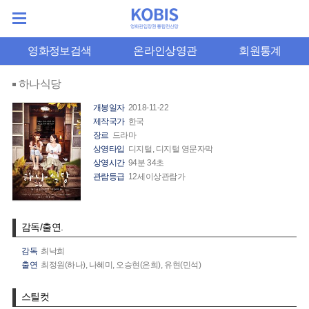
영화정보검색
온라인상영관
회원통계
하나식당
개봉일자
2018-11-22
제작국가
한국
장르
드라마
상영타입
디지털, 디지털 영문자막
상영시간
94분 34초
관람등급
12세이상관람가
감독/출연.
감독
최낙희
출연
최정원(하나),
나혜미,
오승현(은희),
유현(민석)
스틸컷