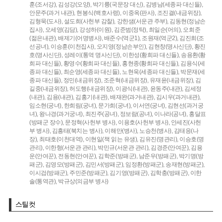
훈(조서강),
김성강(오양),
박기륭(국문장 대신),
김병남(세종파 대신들),
안문주(과거 내관),
현봉식(백호사령),
이중옥(판사),
조진결(내금위장),
김형묵(도사),
설도희(사헌부 감찰),
강한샘(서운관 주부),
김동현(정남손
집사),
오세영(김담),
강성하(이원),
김준범(정탁),
최일순(어의),
오희준
(젊은내관),
배제기(어명병사),
배준수(역군1),
조원재(역군2),
김진희(조
선공녀),
이승훈(이천집사),
오지영(정남손부인),
김현창(명사신단),
황진
호(명사신단),
성레이(통역 명사신단),
이한성(황희파 대신들),
송용환(황
희파 대신들),
황영수(황희파 대신들),
홍현종(황희파 대신들),
김용식(세
종파 대신들),
최순영(세종파 대신들),
노현욱(세종파 대신들),
박문재(세
종파 대신들),
정민(내금위장),
조준혁(내금위장),
유재윤(내금위장),
김
길중(내금위장),
허도행(내금위장),
이광식(내관),
윤동주(내관),
김세정
(내관),
김용(내관),
김홍기(내관),
배재완(과거내관),
김시우(과거내관),
임소현(궁녀),
한희림(궁녀),
문가희(궁녀),
이서연(궁녀),
김현선(과거궁
녀),
왕나경(과거궁녀),
최진주(공녀),
정보람(공녀),
이나라(공녀),
홍달표
(방패군 장수),
문정혁(사헌부 병사),
이용호(사헌부 병사),
안세진(사헌
부 병사),
김흥태(북치는 병사),
이해만(병사),
노승천(병사),
김태응(나
장),
최태호(이천대역),
이현일(책 읽는 유생),
김유진(명관리),
이승호(명
관리),
이한형(서운관 관리),
박민규(서운관 관리),
김경준(안여꾼),
김용
운(안여꾼),
전동현(안여꾼),
김학준(방패군),
남준우(방패군),
박기명(방
패군),
김영모(방패군),
김민서(방패군),
임정환(방패군),
송재현(방패군),
이시검(방패군),
주민준(방패군),
김기영(방패군),
김학충(방패군),
이한
솔(통역관),
박규상(의금부 병사)
스틸컷