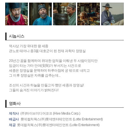
시놉시스
역사상 가장 위대한 왕 세종
관노로 태어나 종3품 대호군이 된 천재 과학자 장영실
20년간 꿈을 함께하며 위대한 업적을 이뤄낸 두 사람이었지만
임금이 타는 가마 안여(安與)가 부서지는 사건으로
세종은 장영실을 문책하며 하루아침에 궁 밖으로 내치고
그 이후 장영실은 자취를 감추는데...
조선의 시간과 하늘을 만들고자 했던 세종과 장영실!
그들의 숨겨진 이야기가 밝혀진다!
영화사
제작사
(주)하이브미디어코프 (Hive Media Corp.)
배급사
롯데컬처웍스(주)롯데엔터테인먼트 (Lotte Entertainment)
제공
롯데컬처웍스(주)롯데엔터테인먼트 (Lotte Entertainment)