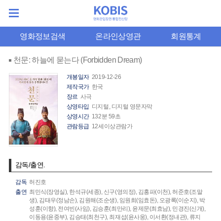
영화정보검색
온라인상영관
회원통계
천문: 하늘에 묻는다 (Forbidden Dream)
개봉일자
2019-12-26
제작국가
한국
장르
사극
상영타입
디지털, 디지털 영문자막
상영시간
132분 59초
관람등급
12세이상관람가
감독/출연.
감독
허진호
출연
최민식(장영실),
한석규(세종),
신구(영의정),
김홍파(이천),
허준호(조말
생),
김태우(정남손),
김원해(조순생),
임원희(임효돈),
오광록(이순지),
박
성훈(이향),
전여빈(사임),
김승훈(최만리),
윤제문(최효남),
민경진(신개),
이동용(윤중부),
김승태(최천구),
최재섭(윤사웅),
이서환(정내관),
류지