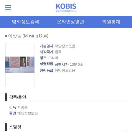
영화정보검색
온라인상영관
회원통계
이삿날 (Moving Day)
개봉일자
해당정보없음
제작국가
한국
장르
드라마
상영타입
상영시간
13분 0초
관람등급
해당정보없음
감독/출연.
감독
박홍준
출연
해당정보없음
스틸컷