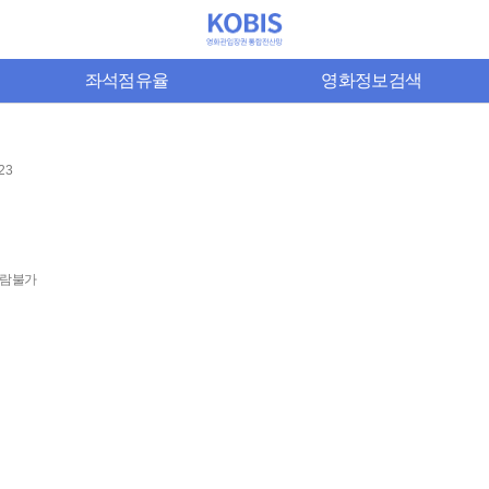
좌석점유율
영화정보검색
23
람불가