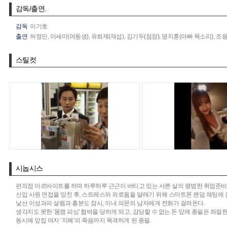
감독/출연.
감독
이기호
출연
허정민,
이세미(여동생),
유희제(재섭),
김기두(점장),
명지훈(아빠 목소리),
조용
스틸컷
시놉시스
편의점 아르바이트를 하며 하루하루 근근이 버티고 있는 서른 살의 평범한 취업준비생 
신입 사원 면접을 망친 후, 스트레스와 외로움을 달래기 위해 스마트폰 랜덤 채팅에 
낯선 이성과의 설렘과 흥분도 잠시, 이내 의문의 남자에게 전화가 걸려온다.
생각지도 못한 '몸캠 피싱' 협박을 당하게 되고, 감당할 수 없는 돈 앞에 종필은 좌절한
동시에 앞집 여자 ‘지혜’의 죽음까지 목격하게 된 종필.