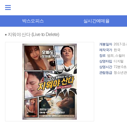
박스오피스
실시간예매율
지워야 산다 (Live to Delete)
개봉일자
2017-11-
제작국가
한국
장르
범죄, 스릴러
상영타입
디지털
상영시간
72분 0초
관람등급
청소년관