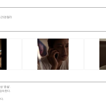
근(경찰2)
‘종필’.
접속한다.
다.