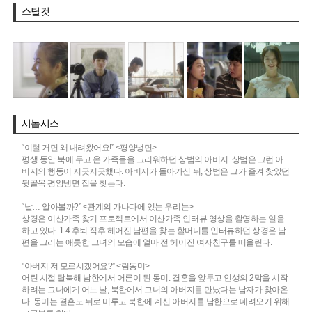
스틸컷
시놉시스
“이럴 거면 왜 내려왔어요!” <평양냉면>
평생 동안 북에 두고 온 가족들을 그리워하던 상범의 아버지. 상범은 그런 아
버지의 행동이 지긋지긋했다. 아버지가 돌아가신 뒤, 상범은 그가 즐겨 찾았던
뒷골목 평양냉면 집을 찾는다.
“날… 알아볼까?” <관계의 가나다에 있는 우리는>
상경은 이산가족 찾기 프로젝트에서 이산가족 인터뷰 영상을 촬영하는 일을
하고 있다. 1.4 후퇴 직후 헤어진 남편을 찾는 할머니를 인터뷰하던 상경은 남
편을 그리는 애틋한 그녀의 모습에 얼마 전 헤어진 여자친구를 떠올린다.
"아버지 저 모르시겠어요?” <림동미>
어린 시절 탈북해 남한에서 어른이 된 동미. 결혼을 앞두고 인생의 2막을 시작
하려는 그녀에게 어느 날, 북한에서 그녀의 아버지를 만났다는 남자가 찾아온
다. 동미는 결혼도 뒤로 미루고 북한에 계신 아버지를 남한으로 데려오기 위해