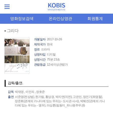
영화정보검색
온라인상영관
회원통계
그리다
개봉일자
2017-10-26
제작국가
한국
장르
드라마
상영타입
디지털
상영시간
75분 23초
관람등급
12세이상관람가
감독/출연.
감독
박재영
,
이인의
,
장호준
출연
서준영(전상범),
한가림,
황상경,
박지연(지연),
고은민,
정인기(최영철),
장준휘(관계의 가나다에 있는 우리는- 도서관 사서),
박혜진(관계의 가나
다에 있는 우리는 - 앵두),
이상훈(림동미_하나원주무관)