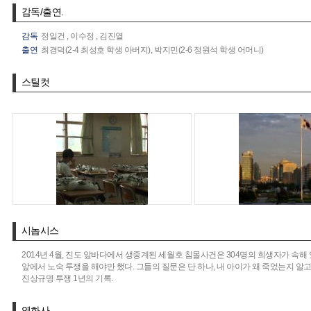
감독/출연.
감독
정일건
,
이수정
,
김진열
출연
최경덕(2-4 최성호 학생 아버지),
박지민(2-6 정원석 학생 어머니)
스틸컷
시놉시스
2014년 4월, 진도 앞바다에서 생중계된 세월호 침몰사건은 304명의 희생자가 속
앞에서 노숙 투쟁을 해야만 했다. 그들의 질문은 단 하나, 내 아이가 왜 죽었는지 알
진상규명 투쟁 1년의 기록.
영화사