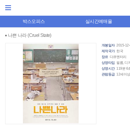
박스오피스
실시간예매율
나쁜 나라 (Cruel State)
개봉일자
2015-12
제작국가
한국
장르
다큐멘터리
상영타입
필름, 디
상영시간
119분 6
관람등급
12세이