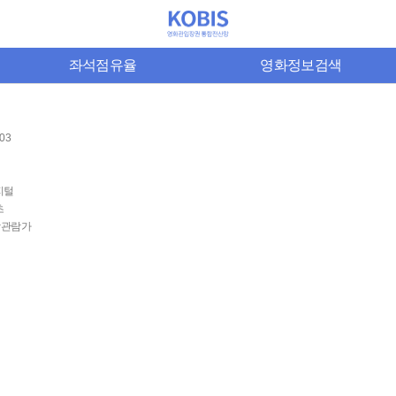
좌석점유율
영화정보검색
-03
지털
초
상관람가