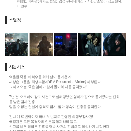
(매형),
이확광(마카오 범인),
김성구(시내버스 기사),
강소연(국정요원6),
이언수
스틸컷
시놉시스
억울한 죽음 뒤 복수를 위해 살아 돌아온 자
세상은 그들을 ‘희생부활자’(RV: Resurrected Victims)라 부른다.
그리고 오늘, 죽은 엄마가 살아 돌아와 나를 공격했다!
7년 전, 오토바이 강도 사건으로 살해당했던 엄마가 집으로 돌아왔다는 전화
를 받은 검사 진홍.
믿을 수 없는 현실에 충격도 잠시, 엄마 명숙이 진홍을 공격한다.
전 세계 89번째이자 국내 첫 번째로 판명된 희생부활사건!
국정원은 모든 목격자와 언론을 통제하려 들고,
신고를 받은 경찰은 진홍을 명숙 사건의 진범으로 의심하기 시작한다.