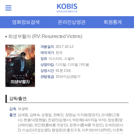
영화정보검색
온라인상영관
회원통계
희생부활자 (RV: Resurrected Victims)
개봉일자
2017-10-12
제작국가
한국
장르
미스터리, 스릴러
상영타입
디지털, 디지털 가치봄
상영시간
91분 23초
관람등급
15세이상관람가
감독/출연.
감독
곽경택
출연
김래원,
김해숙,
성동일,
전혜진,
장영남,
이지원(명은지),
오대환(고형
사),
현봉식(명현철),
전광진(김형사),
박은혜(내리막길 여자),
장성훈(염
산테러범),
전인한(룸싸롱 직장인),
정현수(룸싸롱 직장인),
오세진(판사
2),
이승진(국정요원5),
함영준(진홍친구3),
이주연(마카오RV2),
이준혁