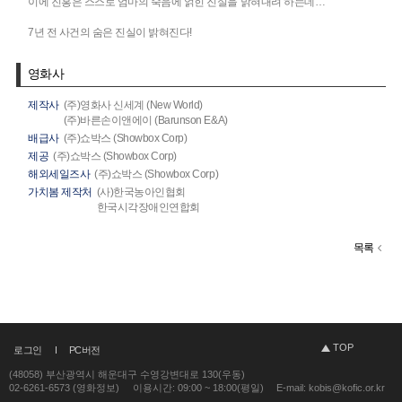
이에 진홍은 스스로 엄마의 죽음에 얽힌 진실을 밝혀내려 하는데…
7년 전 사건의 숨은 진실이 밝혀진다!
영화사
제작사
(주)영화사 신세계 (New World)
(주)바른손이앤에이 (Barunson E&A)
배급사
(주)쇼박스 (Showbox Corp)
제공
(주)쇼박스 (Showbox Corp)
해외세일즈사
(주)쇼박스 (Showbox Corp)
가치봄 제작처
(사)한국농아인협회
한국시각장애인연합회
목록
TOP
로그인
PC버전
(48058) 부산광역시 해운대구 수영강변대로 130(우동)
02-6261-6573 (영화정보)
이용시간: 09:00 ~ 18:00(평일)
E-mail: kobis@kofic.or.kr