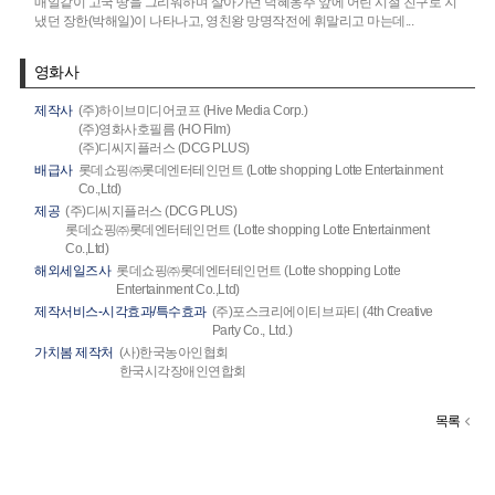
매일같이 고국 땅을 그리워하며 살아가던 덕혜옹주 앞에 어린 시절 친구로 지
냈던 장한(박해일)이 나타나고, 영친왕 망명작전에 휘말리고 마는데...
영화사
제작사
(주)하이브미디어코프 (Hive Media Corp.)
(주)영화사호필름 (HO Film)
(주)디씨지플러스 (DCG PLUS)
배급사
롯데쇼핑㈜롯데엔터테인먼트 (Lotte shopping Lotte Entertainment
Co.,Ltd)
제공
(주)디씨지플러스 (DCG PLUS)
롯데쇼핑㈜롯데엔터테인먼트 (Lotte shopping Lotte Entertainment
Co.,Ltd)
해외세일즈사
롯데쇼핑㈜롯데엔터테인먼트 (Lotte shopping Lotte
Entertainment Co.,Ltd)
제작서비스-시각효과/특수효과
(주)포스크리에이티브파티 (4th Creative
Party Co., Ltd.)
가치봄 제작처
(사)한국농아인협회
한국시각장애인연합회
목록