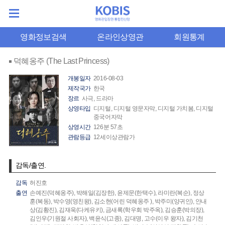
영화정보검색
온라인상영관
회원통계
덕혜옹주 (The Last Princess)
개봉일자
2016-08-03
제작국가
한국
장르
사극, 드라마
상영타입
디지털, 디지털 영문자막, 디지털 가치봄, 디지털
중국어자막
상영시간
126분 57초
관람등급
12세이상관람가
감독/출연.
감독
허진호
출연
손예진(덕혜옹주),
박해일(김장한),
윤제문(한택수),
라미란(복순),
정상
훈(복동),
박수영(영친왕),
김소현(어린 덕혜옹주 ),
박주미(양귀인),
안내
상(김황진),
김재욱(다케유키),
금새록(학우회 박주옥),
김승훈(박의장),
김인우(기원절 사회자),
백윤식(고종),
김대명,
고수(이우 왕자),
김기천