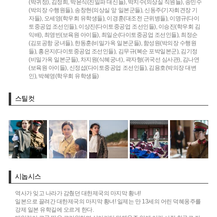
(박귀정),
김정희,
박윤식(친일파 대신들),
박지수(의상실 직원들),
송민수
(박의장 수행원들),
송창현(의상실 앞 일본군들),
신동주(기자회견장 기
자들),
오세영(학우회 유학생들),
이경훈(대조전 근위병들),
이명규(다이
토중공업 조선인들),
이상진(다이토중공업 조선인들),
이승진(학우회 김
익배),
최영빈(보육원 아이들),
최일순(다이토중공업 조선인들),
최정순
(김포공항 궁녀들),
한동훈(비밀가옥 일본군들),
함성원(박의장 수행원
들),
홍은지(다이토중공업 조선인들),
김무규(복순 포박일본군),
김기정
(비밀가옥 일본군들),
차지원(식혜궁녀),
곽자형(귀국선 심사관),
김나연
(보육원 아이들),
신정섭(다이토중공업 조선인들),
김용호(박의장 대변
인),
박혜영(학우회 유학생들)
스틸컷
시놉시스
역사가 잊고 나라가 감췄던 대한제국의 마지막 황녀!
일본으로 끌려간 대한제국의 마지막 황녀! 일제는 만 13세의 어린 덕혜옹주를
강제 일본 유학길에 오르게 한다.