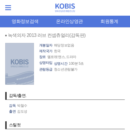
영화정보검색
온라인상영관
회원통계
녹색의자 2013 러브 컨셉츄얼리(감독판)
개봉일자
해당정보없음
제작국가
한국
장르
멜로/로맨스, 드라마
상영타입
상영시간
100분 5초
관람등급
청소년관람불가
감독/출연.
감독
박철수
출연
김도성
스틸컷