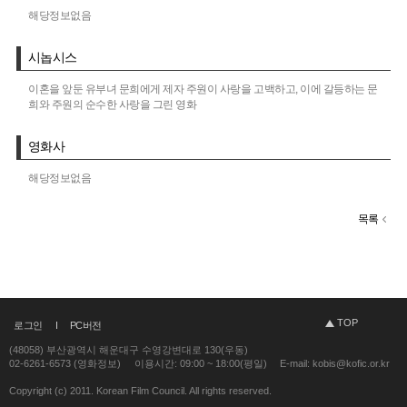
해당정보없음
시놉시스
이혼을 앞둔 유부녀 문희에게 제자 주원이 사랑을 고백하고, 이에 갈등하는 문
희와 주원의 순수한 사랑을 그린 영화
영화사
해당정보없음
목록
TOP
로그인
PC버전
(48058) 부산광역시 해운대구 수영강변대로 130(우동)
02-6261-6573 (영화정보)
이용시간: 09:00 ~ 18:00(평일)
E-mail: kobis@kofic.or.kr
Copyright (c) 2011. Korean Film Council. All rights reserved.