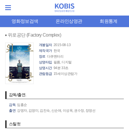
영화정보검색
온라인상영관
회원통계
위로공단 (Factory Complex)
개봉일자
2015-08-13
제작국가
한국
장르
다큐멘터리
상영타입
필름, 디지털
상영시간
94분 33초
관람등급
15세이상관람가
감독/출연.
감독
임흥순
출연
강명자,
김영미,
김진숙,
신순애,
이성옥,
권수정,
장영선
스틸컷