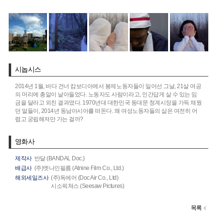
시놉시스
2014년 1월, 바다 건너 캄보디아에서 봉제노동자들이 일어선 그날, 21살 여공
의 머리에 총알이 날아들었다. 노동자도 사람이라고, 인간답게 살 수 있는 임
금을 달라고 외친 결과였다. 1970년대 대한민국 동대문 청계시장을 가득 채웠
던 말들이, 2014년 동남아시아를 떠돈다. 왜 여성노동자들의 삶은 여전히 어
렵고 궁핍해져만 가는 걸까?
영화사
제작사
반달 (BANDAL Doc.)
배급사
(주)엣나인필름 (Atnine Film Co., Ltd.)
해외세일즈사
(주)독에어 (Doc Air Co., Ltd)
시소픽쳐스 (Seesaw Pictures)
목록