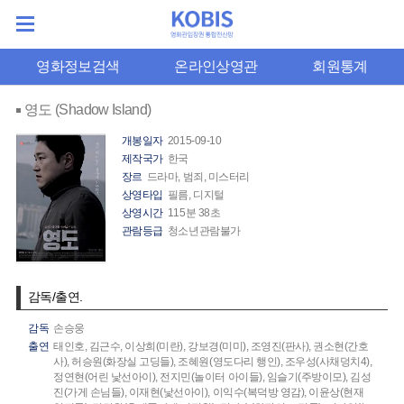
영화정보검색
온라인상영관
회원통계
영도 (Shadow Island)
개봉일자
2015-09-10
제작국가
한국
장르
드라마, 범죄, 미스터리
상영타입
필름, 디지털
상영시간
115분 38초
관람등급
청소년관람불가
감독/출연.
감독
손승웅
출연
태인호,
김근수,
이상희(미란),
강보경(미미),
조영진(판사),
권소현(간호
사),
허승원(화장실 고딩들),
조혜원(영도다리 행인),
조우성(사채덩치4),
정연현(어린 낯선아이),
전지민(놀이터 아이들),
임슬기(주방이모),
김성
진(가게 손님들),
이재현(낯선아이),
이익수(복덕방 영감),
이윤상(현재