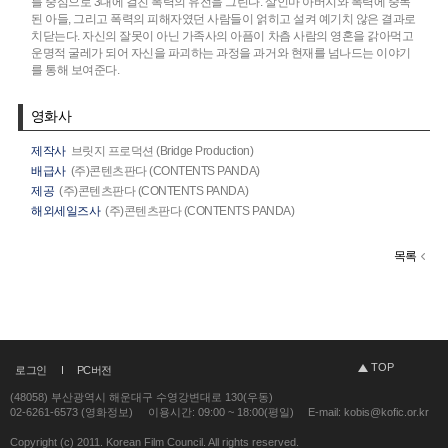
를 중심으로 3대에 걸친 폭력의 유전을 그린다. 살인마 아버지와 폭력에 중독
된 아들, 그리고 폭력의 피해자였던 사람들이 얽히고 설켜 예기치 않은 결과로
치닫는다. 자신의 잘못이 아닌 가족사의 아픔이 차츰 사람의 영혼을 갉아먹고
운명적 굴레가 되어 자신을 파괴하는 과정을 과거와 현재를 넘나드는 이야기
를 통해 보여준다.
영화사
제작사
브릿지 프로덕션 (Bridge Production)
배급사
(주)콘텐츠판다 (CONTENTS PANDA)
제공
(주)콘텐츠판다 (CONTENTS PANDA)
해외세일즈사
(주)콘텐츠판다 (CONTENTS PANDA)
목록
TOP
로그인
PC버전
(48058) 부산광역시 해운대구 수영강변대로 130(우동)
02-6261-6573 (영화정보)
이용시간: 09:00 ~ 18:00(평일)
E-mail: kobis@kofic.or.kr
Copyright (c) 2011. Korean Film Council. All rights reserved.