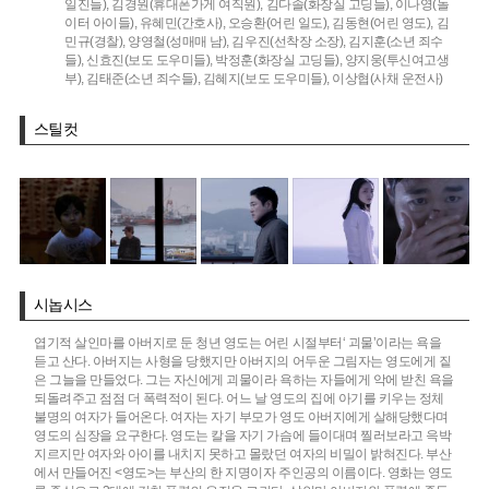
일진들),
김경원(휴대폰가게 여직원),
김다솔(화장실 고딩들),
이나영(놀
이터 아이들),
유혜민(간호사),
오승환(어린 일도),
김동현(어린 영도),
김
민규(경찰),
양영철(성매매 남),
김우진(선착장 소장),
김지훈(소년 죄수
들),
신효진(보도 도우미들),
박정훈(화장실 고딩들),
양지웅(투신여고생
부),
김태준(소년 죄수들),
김혜지(보도 도우미들),
이상협(사채 운전사)
스틸컷
시놉시스
엽기적 살인마를 아버지로 둔 청년 영도는 어린 시절부터‘ 괴물’이라는 욕을
듣고 산다. 아버지는 사형을 당했지만 아버지의 어두운 그림자는 영도에게 짙
은 그늘을 만들었다. 그는 자신에게 괴물이라 욕하는 자들에게 악에 받친 욕을
되돌려주고 점점 더 폭력적이 된다. 어느 날 영도의 집에 아기를 키우는 정체
불명의 여자가 들어온다. 여자는 자기 부모가 영도 아버지에게 살해당했다며
영도의 심장을 요구한다. 영도는 칼을 자기 가슴에 들이대며 찔러보라고 윽박
지르지만 여자와 아이를 내치지 못하고 몰랐던 여자의 비밀이 밝혀진다. 부산
에서 만들어진 <영도>는 부산의 한 지명이자 주인공의 이름이다. 영화는 영도