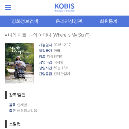
영화정보검색
온라인상영관
회원통계
나의 아들, 나의 어머니 (Where Is My Son?)
개봉일자
2015-12-17
제작국가
한국
장르
다큐멘터리
상영타입
디지털
상영시간
69분 12초
관람등급
전체관람가
감독/출연.
감독
안재민
출연
해당정보없음
스틸컷