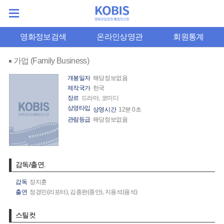
영화정보검색
온라인상영관
회원통계
가업 (Family Business)
개봉일자
해당정보없음
제작국가
한국
장르
드라마, 코미디
상영타입
상영시간
12분 0초
관람등급
해당정보없음
감독/출연.
감독
장지훈
출연
정경민(리포터),
김종완(종안),
지용석(용석)
스틸컷