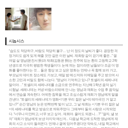
시놉시스
“습도도 적당하구, 바람도 적당히 불구.... 난 이 정도의 날씨가 좋다. 굉장한 걱
정거리도 쉽게 잊게 해줄 것만 같은 이런 날씨. 재희랑 같이 걷기에 좋은...” 열
여덟 살 영남(윤진서 扮)과 재희(김동윤 扮)는 전주에 있는 환의 고등학교 2학
년생으로 지극히 평범한 학생들이다. 눈에 띄는 점이라면 남들보다 조금 더 영
화를 좋아한다는 것… 둘은 항상 보고 싶은 영화는 언제나 꼭 함께 보러 가고,
부모님의 데이트 장소에도 가보고, 매일 밤 메신저와 이메일을 주고 받으며 사
소한 고민과 비밀도 함께 나눈다. “영남아 기억하고 있니? 토셀리의 세레나데
말이야…” 토셀리의 세레나데를 소금으로 연주하는 지난해 1학년 음악 실기
시험날. 세레나데는 커녕 바람소리밖에 안 나는 영남과 재희는 수업 후 음악실
에서 연습을 계속한다. 어색한 침묵을 깨고 조심스럽게 재희가 영남에게 말을
건낸다. “토셀리의 세레나데가 영화<기쁜 우리 젊은 날>의 테마곡인 거 알고
있니?” 순간 영남의 눈은 반짝반짝 빛이 났고, 그 날 재희는 <기쁜 우리 젊은 날
>의 세레나데를 학교 방송으로 띄워주었다. 그때부터 둘의 사랑은 시작되었
다. “너무나 미안하고, 너무 보고 싶어.. 재희야. 울어도 되겠니…?” “잘자, 낼 보
자” 재희가 영남에게 보낸 마지막 메신저... 다음날 학교에 도착한 영남에게 재
희의 사고 소식이 들려온다. 언제나 곁에 있어주겠다던 약속도, 내일 학교에서