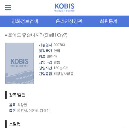
영화정보검색
온라인상영관
회원통계
울어도 좋습니까? (Shall I Cry?)
개봉일자
200703
제작국가
한국
장르
드라마
상영타입
필름
상영시간
120분 0초
관람등급
해당정보없음
감독/출연.
감독
최창환
출연
윤진서,
이은혜,
김규민
스틸컷