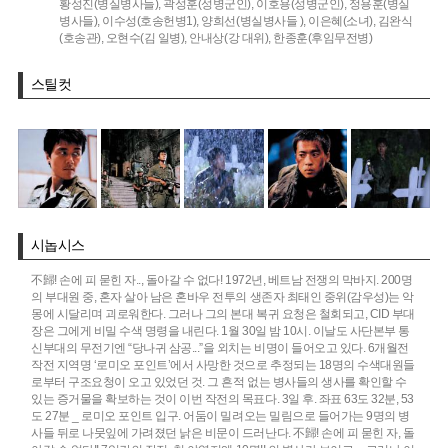
황성진(병실병사들),
곽성훈(성병군인),
이호용(성병군인),
정용훈(병실
병사들),
이수성(호송헌병1),
양희선(병실병사들 ),
이은혜(소녀),
김완식
(호송관),
오현수(김 일병),
안내상(강 대위),
한종훈(후임무전병)
스틸컷
시놉시스
不歸! 손에 피 묻힌 자.., 돌아갈 수 없다! 1972년, 베트남 전쟁의 막바지. 200명
의 부대원 중, 혼자 살아 남은 혼바우 전투의 생존자 최태인 중위(감우성)는 악
몽에 시달리며 괴로워한다. 그러나 그의 본대 복귀 요청은 철회되고, CID 부대
장은 그에게 비밀 수색 명령을 내린다. 1월 30일 밤 10시. 이날도 사단본부 통
신부대의 무전기엔 “당나귀 삼공...”을 외치는 비명이 들어오고 있다. 6개월전
작전 지역명 ‘로미오 포인트’에서 사망한 것으로 추정되는 18명의 수색대원들
로부터 구조요청이 오고 있었던 것. 그 흔적 없는 병사들의 생사를 확인할 수
있는 증거물을 확보하는 것이 이번 작전의 목표다. 3일 후. 좌표 63도 32분, 53
도 27분 _ 로미오 포인트 입구. 어둠이 밀려오는 밀림으로 들어가는 9명의 병
사들 뒤로 나뭇잎에 가려졌던 낡은 비문이 드러난다. 不歸! 손에 피 묻힌 자, 돌