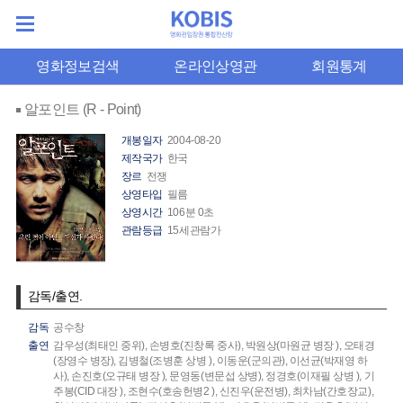
영화정보검색
온라인상영관
회원통계
알포인트 (R - Point)
개봉일자
2004-08-20
제작국가
한국
장르
전쟁
상영타입
필름
상영시간
106분 0초
관람등급
15세관람가
감독/출연.
감독
공수창
출연
감우성(최태인 중위),
손병호(진창록 중사),
박원상(마원균 병장 ),
오태경
(장영수 병장),
김병철(조병훈 상병 ),
이동운(군의관),
이선균(박재영 하
사),
손진호(오규태 병장 ),
문영동(변문섭 상병),
정경호(이재필 상병 ),
기
주봉(CID 대장 ),
조현수(호송헌병2 ),
신진우(운전병),
최차남(간호장교),