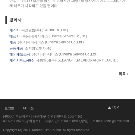
아갈 수 없다!! 7일간의 작전, 첫 야영지엔 10명!! 의 병사가 보이고.... 그러나 이
제 하루가 시작되고 있을 뿐이다.
영화사
제작사
씨앤필름(주) (C&Film Co., Ltd.)
배급사
(주)시네마서비스 (Cinema Service Co.,Ltd.)
제공
(주)시네마서비스 (Cinema Service Co.,Ltd.)
공동제공
소빅창업투자(주)
해외세일즈사
(주)시네마서비스 (Cinema Service Co.,Ltd.)
제작서비스-현상
세방현상(주) (SEBANG FILM LABORATORY CO.LTD.)
목록
TOP
로그인
PC버전
(48058) 부산광역시 해운대구 수영강변대로 130(우동)
02-6261-6573 (영화정보)
이용시간: 09:00 ~ 18:00(평일)
E-mail: kobis@kofic.or.kr
Copyright (c) 2011. Korean Film Council. All rights reserved.