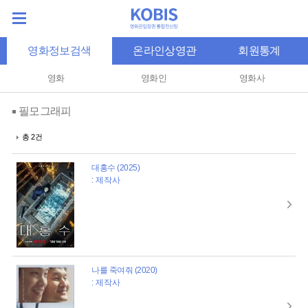
영화정보검색
온라인상영관
회원통계
영화
영화인
영화사
필모그래피
총 2건
대홍수 (2025)
: 제작사
나를 죽여줘 (2020)
: 제작사