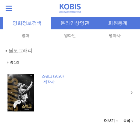
영화정보검색
온라인상영관
회원통계
영화
영화인
영화사
필모그래피
총 1건
스웨그 (2020)
: 제작사
더보기
목록