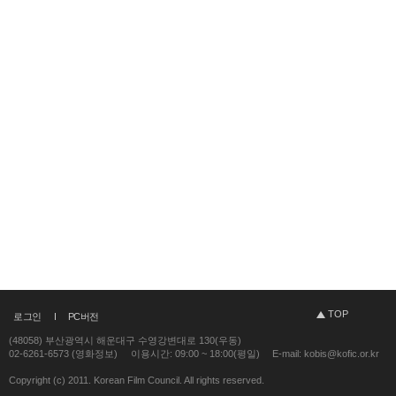
TOP
로그인
PC버전
(48058) 부산광역시 해운대구 수영강변대로 130(우동)
02-6261-6573 (영화정보)
이용시간: 09:00 ~ 18:00(평일)
E-mail: kobis@kofic.or.kr
Copyright (c) 2011. Korean Film Council. All rights reserved.