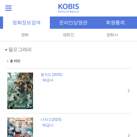
영화정보검색
온라인상영관
회원통계
영화
영화인
영화사
필모그래피
총 43건
동지도 (2025)
: 배급사
너자 2 (2025)
: 배급사