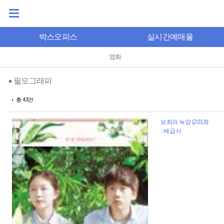
박스오피스
실시간예매율
영화
필모그래피
총 43건
보희와 녹양 (2018)
: 배급사