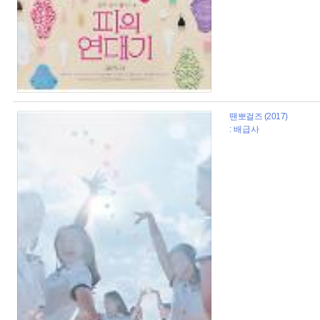
땐뽀걸즈 (2017)
: 배급사