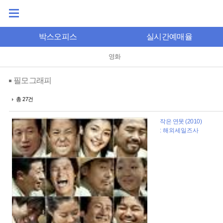
박스오피스
실시간예매율
영화
필모그래피
총 27건
작은 연못 (2010)
: 해외세일즈사