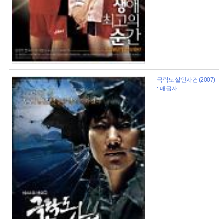
극락도 살인사건 (2007)
: 배급사