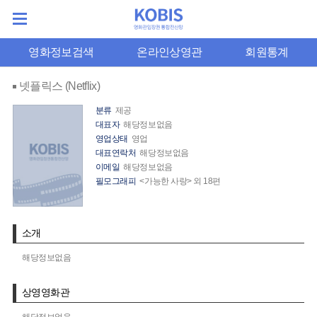
영화정보검색
온라인상영관
회원통계
넷플릭스 (Netflix)
분류
제공
대표자
해당정보없음
영업상태
영업
대표연락처
해당정보없음
이메일
해당정보없음
필모그래피
<가능한 사랑> 외 18편
소개
해당정보없음
상영영화관
해당정보없음