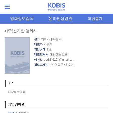
영화정보검색
온라인상영관
회원통계
(주)신기한 영화사
분류
제작사 | 배급사
대표자
서형우
영업상태
영업
대표연락처
해당정보없음
이메일
odd.jjh6154@gmail.com
필모그래피
<전력질주> 외 1편
소개
해당정보없음
상영영화관
제작담당
정재홍