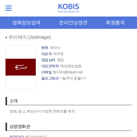
영화정보검색
온라인상영관
회원통계
주리메지 (JooImage)
분류
제작사
대표자
박주은
영업상태
영업
대표연락처
해당정보없음
이메일
fly1414@daum.net
필모그래피
<탈주의 동물기>
소개
영화, 광고, 예능까지 다양한 콘텐츠를 제작
상영영화관
제작담당
해당정보없음