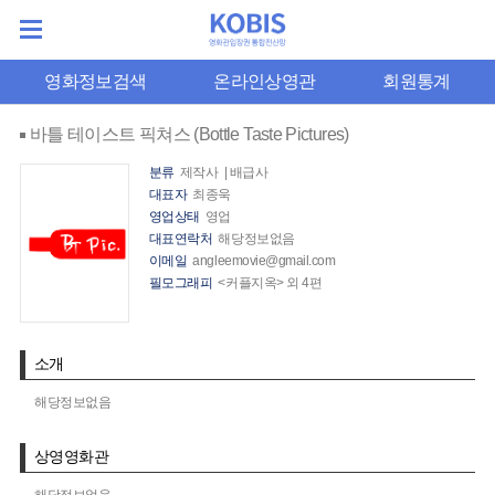
영화정보검색
온라인상영관
회원통계
바틀 테이스트 픽쳐스 (Bottle Taste Pictures)
분류
제작사 | 배급사
대표자
최종욱
영업상태
영업
대표연락처
해당정보없음
이메일
angleemovie@gmail.com
필모그래피
<커플지옥> 외 4편
소개
해당정보없음
상영영화관
해당정보없음