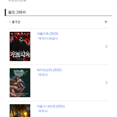
필모그래피
총 5건
커플지옥 (2023)
: 제작사,배급사
매직포션21 (2022)
: 제작사
어둠이 내리면 (2021)
: 제작사